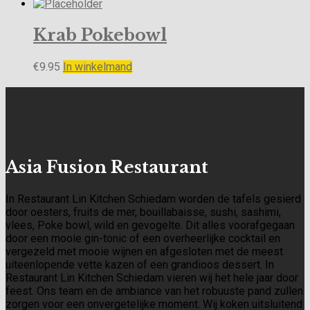
Krab Pokebowl
€
9.95
In winkelmand
Asia Fusion Restaurant
In Restaurant Lin Kitchen Schiedam worden de tafels gesierd
door oesters, fruits de mer, bouillabaisse, sushi, sashimi,
vlees, Poke bowl, wild en gevogelte. Dit alles voorafgegaan
door een mooie gin-tonic of een overheerlijke cocktail en
vergezeld met mooie wijnen en afgesloten met de meest
uiteenlopende vette kazen of een grandioos dessert. In
Restaurant Lin Kitchen Schiedam vieren wij het hele jaar door
feest. Ons team en de ambiance van het robuuste pand zullen
zorgen voor een onvergetelijke moment. Wij koken uitsluitend