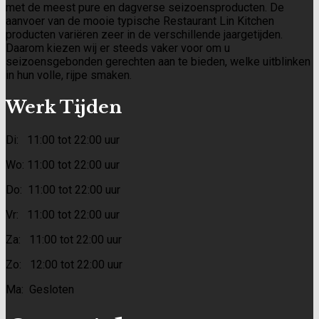
met de meest pure en dagverse seizoensproducten. De
aanvoer van de mooie typische Restaurant Lin Kitchen
producten variëren zeer in de verschillende jaargetijden.
Daarom kiezen wij er steeds vaker voor om u
seizoensgebonden gerechten aan te bieden, welke uitblinken
in hun volle, rijpe smaken.
Werk Tijden
Di: 11:00 tot 22:00 uur
Wo: 11:00 tot 22:00 uur
Do: 11:00 tot 22:00 uur
Vr: 11:00 tot 22:00 uur
Za: 11:00 tot 22:00 uur
Zo: 12:00 tot 22:00 uur
Ma: Gesloten