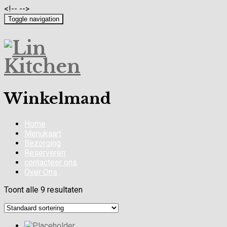
<!-- -->
Toggle navigation
Winkelmand
Home
Menukaart
Bezorging
Reserveren
contacteer ons
Over Ons
Toont alle 9 resultaten